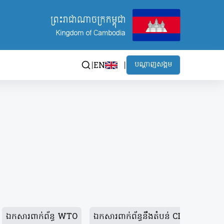
បណ្ដាញសង្គម
EN
ឯកសារពាក់ព័ន្ធ WTO
ឯកសារពាក់ព័ន្ធនឹងតំបន់ CLV DTA