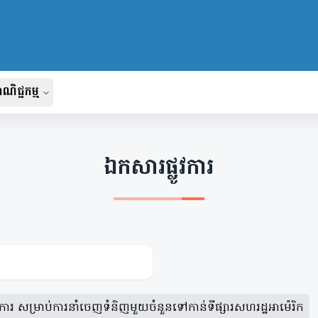
ណិជ្ជកម្ម
នទូទៅ
រណ៍បូកសរុបសន្និបាតប្រចាំ
ឯកសារផ្លូវការ
េដ្ឋកិច្ចពិសេស
ង
ប័ត្រព័ត៌មានពាណិជ្ជកម្ម
្លូវការ
ធានការ សម្រាប់ការនាំចេញទំនិញមួយចំនួនទៅកាន់ទីផ្សារសហរដ្ឋអាម៉េរិក
និក