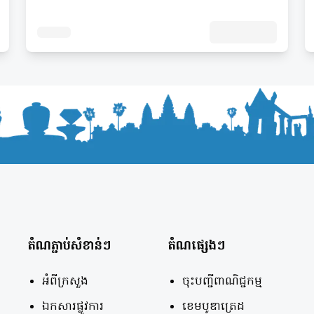
តំណភ្ជាប់សំខាន់ៗ
តំណផ្សេងៗ
អំពីក្រសួង
ចុះបញ្ជីពាណិជ្ជកម្ម
ឯកសារផ្លូវការ
ខេមបូឌាត្រេដ