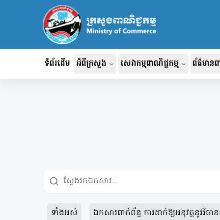
ទំព័រដើម
អំពីក្រសួង
សេវាកម្មពាណិជ្ជកម្ម
ព័ត៌មានពា
ប្រវត្តិក្រសួងពាណិជ្ជកម្ម
ចុះបញ្ជីពាណិជ្ជកម្ម
ព័ត៌មា
រចនាសម្ព័ន្ធអង្គភាព
ខេមបូឌាត្រេដ
របាយកា
ឆ្នាំ
កម្មសិទ្ធិបញ្ញា
តំបន់ស
ប្រតិបត្តិការដែលមានកិច្ចធានា
គម្រោ
សេវានាំចេញទំនិញ
ព្រឹត្តិ
ថ្នាលព័ត៌មានកិច្ចព្រមព្រៀង
ពាណិជ្ជកម្មសេរីកម្ពុជា
ឯកសារផ
ទាំងអស់
ឯកសារពាក់ព័ន្ធ ការដាក់ឱ្យអនុវត្តនូវវិ
អាជ្ញាបណ្ណពាណិជ្ជកម្មអេឡិចត្រូ