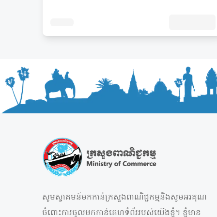
សូមស្វាគមន៍មកកាន់ក្រសួងពាណិជ្ជកម្មនិងសូមអរគុណ
ចំពោះការចូលមកកាន់គេហទំព័ររបស់យើងខ្ញុំ។ ខ្ញុំមាន