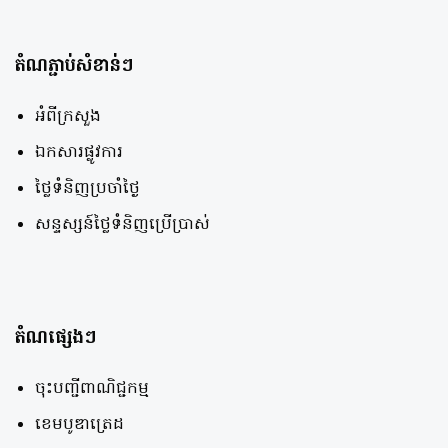
តំណភ្ជាប់សំខាន់ៗ
អំពីក្រសួង
ឯកសារផ្លូវការ
ថ្លៃទំនិញប្រចាំថ្ងៃ
សន្ទស្សន៍ថ្លៃទំនិញប្រើប្រាស់
តំណផ្សេងៗ
ចុះបញ្ជីពាណិជ្ជកម្ម
ខេមបូឌាត្រេដ