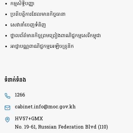
កម្មសិទ្ធិបញ្ញា
ប្រតិបត្តិការដែលមានកិច្ចធានា
សេវានាំចេញទំនិញ
ថ្នាលព័ត៌មានកិច្ចព្រមព្រៀងពាណិជ្ជកម្មសេរីកម្ពុជា
អាជ្ញាបណ្ណពាណិជ្ជកម្មអេឡិចត្រូនិក
ទំនាក់ទំនង
1266
cabinet.info@moc.gov.kh
HV57+GMX
No. 19-61, Russian Federation Blvd (110)