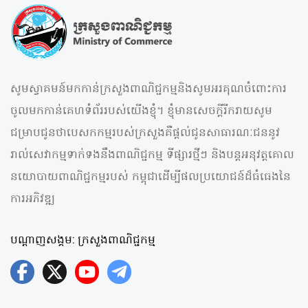
សូមស្វាគមន៍មកកាន់ក្រសួងពាណិជ្ជកម្មនិងសូមអរគុណចំពោះការ
ចូលមកកាន់គេហទំព័ររបស់យើងខ្ញុំ។ ខ្ញុំមានសេចក្តីរីករាយសូម
ជម្រាបជូនថាបេសកកម្មរបស់ក្រសួងគឺផ្តល់ជូនសាធារណៈជននូវ
រាល់សេវាកម្មទាក់ទងនឹងពាណិជ្ជកម្ម ទីផ្សារថ្មីៗ និងបន្តអនុវត្តគោល
នយោបាយពាណិជ្ជកម្មរបស់ កម្ពុជាដើម្បីផលប្រយោជន៍ដ៏ធំធេងនៃ
ការអភិវឌ្ឍ
បណ្តាញសង្គម: ក្រសួងពាណិជ្ជកម្ម