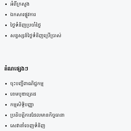
អំពីក្រសួង
ឯកសារផ្លូវការ
ថ្លៃទំនិញប្រចាំថ្ងៃ
សន្ទស្សន៍ថ្លៃទំនិញប្រើប្រាស់
តំណផ្សេងៗ
ចុះបញ្ជីពាណិជ្ជកម្ម
ខេមបូឌាត្រេដ
កម្មសិទ្ធិបញ្ញា
ប្រតិបត្តិការដែលមានកិច្ចធានា
សេវានាំចេញទំនិញ