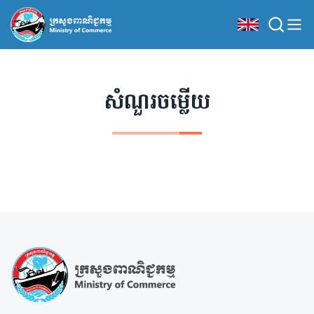
សំណួរចម្លើយ