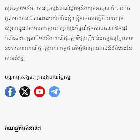
សូមស្វាគមន៍មកកាន់ក្រសួងពាណិជ្ជកម្មនិងសូមអរគុណចំពោះការ
ចូលមកកាន់គេហទំព័ររបស់យើងខ្ញុំ។ ខ្ញុំមានសេចក្តីរីករាយសូម
ជម្រាបជូនថាបេសកកម្មរបស់ក្រសួងគឺផ្តល់ជូនសាធារណៈជននូវ
រាល់សេវាកម្មទាក់ទងនឹងពាណិជ្ជកម្ម ទីផ្សារថ្មីៗ និងបន្តអនុវត្តគោល
នយោបាយពាណិជ្ជកម្មរបស់ កម្ពុជាដើម្បីផលប្រយោជន៍ដ៏ធំធេងនៃ
ការអភិវឌ្ឍ
បណ្តាញសង្គម: ក្រសួងពាណិជ្ជកម្ម
តំណភ្ជាប់សំខាន់ៗ