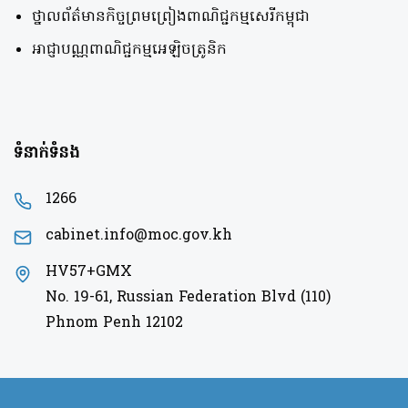
ថ្នាលព័ត៌មានកិច្ចព្រមព្រៀងពាណិជ្ជកម្មសេរីកម្ពុជា
អាជ្ញាបណ្ណពាណិជ្ជកម្មអេឡិចត្រូនិក
ទំនាក់ទំនង
1266
cabinet.info@moc.gov.kh
HV57+GMX
No. 19-61, Russian Federation Blvd (110)
Phnom Penh 12102