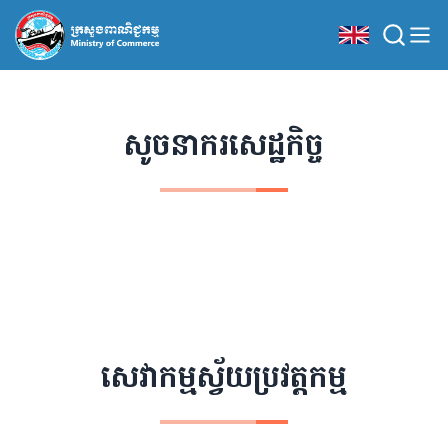
សូចនាករសេដ្ឋកិច្ច
សេវាកម្មស្វ័យប្រវត្តកម្ម