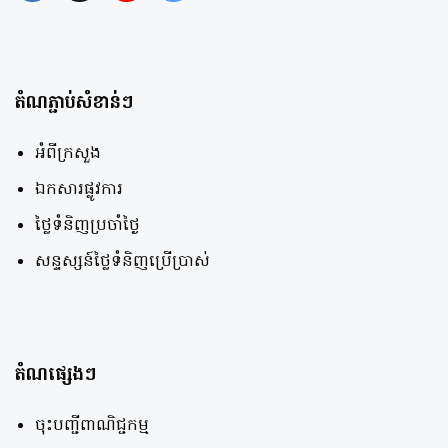
តំណភ្ជាប់សំខាន់ៗ
អំពីក្រសួង
ឯកសារផ្លូវការ
ថ្លៃទំនិញប្រចាំថ្ងៃ
សន្ទស្សន៍ថ្លៃទំនិញប្រើប្រាស់
តំណផ្សេងៗ
ចុះបញ្ជីពាណិជ្ជកម្ម