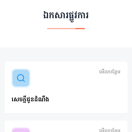
ឯកសារផ្លូវការ
មើលបន្ថែម
សេចក្តីជូនដំណឹង
មើលបន្ថែម