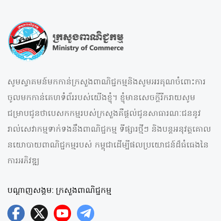
សូមស្វាគមន៍មកកាន់ក្រសួងពាណិជ្ជកម្មនិងសូមអរគុណចំពោះការ
ចូលមកកាន់គេហទំព័ររបស់យើងខ្ញុំ។ ខ្ញុំមានសេចក្តីរីករាយសូម
ជម្រាបជូនថាបេសកកម្មរបស់ក្រសួងគឺផ្តល់ជូនសាធារណៈជននូវ
រាល់សេវាកម្មទាក់ទងនឹងពាណិជ្ជកម្ម ទីផ្សារថ្មីៗ និងបន្តអនុវត្តគោល
នយោបាយពាណិជ្ជកម្មរបស់ កម្ពុជាដើម្បីផលប្រយោជន៍ដ៏ធំធេងនៃ
ការអភិវឌ្ឍ
បណ្តាញសង្គម: ក្រសួងពាណិជ្ជកម្ម