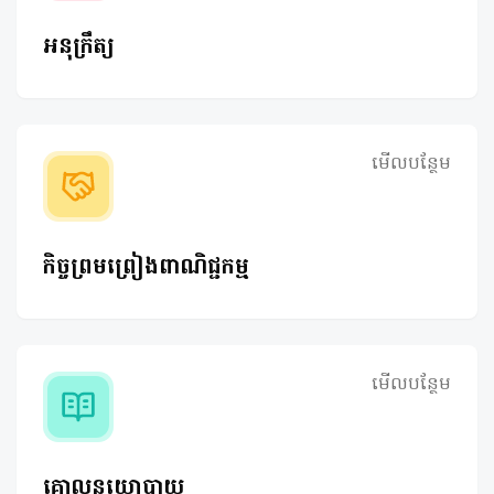
អនុក្រឹត្យ
មើលបន្ថែម
កិច្ចព្រមព្រៀងពាណិជ្ជកម្ម
មើលបន្ថែម
គោលនយោបាយ