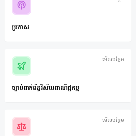
ប្រកាស
មើលបន្ថែម
ច្បាប់ពាក់ព័ន្ធវិស័យពាណិជ្ជកម្ម
មើលបន្ថែម