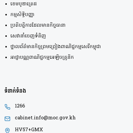
ខេមបូឌាត្រេដ
កម្មសិទ្ធិបញ្ញា
ប្រតិបត្តិការដែលមានកិច្ចធានា
សេវានាំចេញទំនិញ
ថ្នាលព័ត៌មានកិច្ចព្រមព្រៀងពាណិជ្ជកម្មសេរីកម្ពុជា
អាជ្ញាបណ្ណពាណិជ្ជកម្មអេឡិចត្រូនិក
ទំនាក់ទំនង
1266
cabinet.info@moc.gov.kh
HV57+GMX