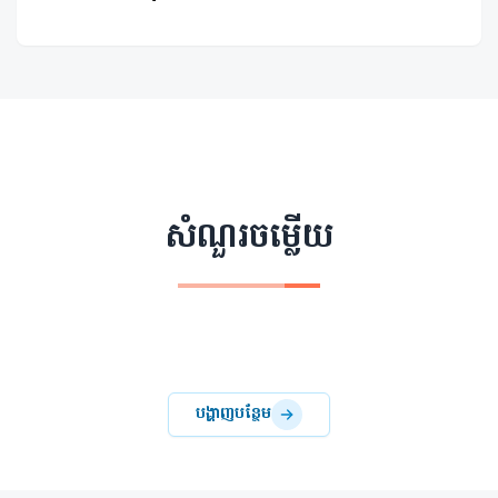
សំណួរចម្លើយ
បង្ហាញបន្ថែម